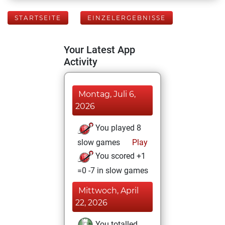
STARTSEITE
EINZELERGEBNISSE
Your Latest App
Activity
Montag, Juli 6,
2026
You played 8
slow games
Play
You scored +1
=0 -7 in slow games
Mittwoch, April
22, 2026
You totalled