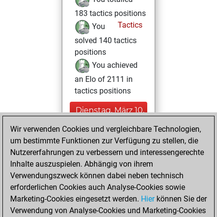
183 tactics positions
Tactics
You
solved 140 tactics
positions
You achieved
an Elo of 2111 in
tactics positions
Dienstag, März 10,
2026
Wir verwenden Cookies und vergleichbare Technologien,
um bestimmte Funktionen zur Verfügung zu stellen, die
You played 3
Nutzererfahrungen zu verbessern und interessengerechte
blitz games
Play
Inhalte auszuspielen. Abhängig von ihrem
You scored +0
Verwendungszweck können dabei neben technisch
=0 -3 in blitz
erforderlichen Cookies auch Analyse-Cookies sowie
Marketing-Cookies eingesetzt werden.
Hier
können Sie der
Donnerstag,
Verwendung von Analyse-Cookies und Marketing-Cookies
Dezember 5, 2024