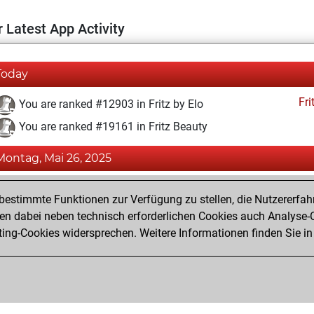
 Latest App Activity
Today
Fri
You are ranked #12903 in Fritz by Elo
You are ranked #19161 in Fritz Beauty
Montag, Mai 26, 2025
Fri
You achieved a BeautyScore of 4
estimmte Funktionen zur Verfügung zu stellen, die Nutzererfah
You achieved a new Elo of 1591
 dabei neben technisch erforderlichen Cookies auch Analyse-C
ng-Cookies widersprechen. Weitere Informationen finden Sie in
You created your Fritz account