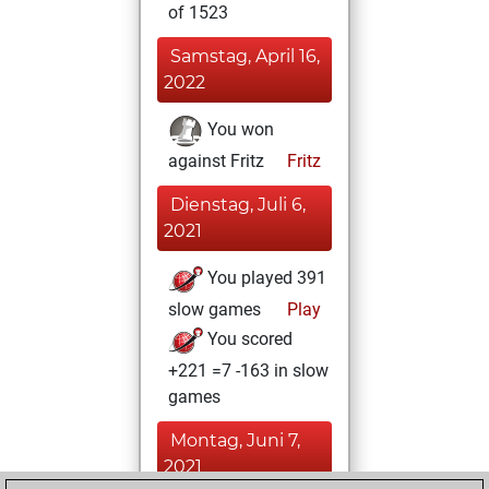
of 1523
Samstag, April 16,
2022
You won
against Fritz
Fritz
Dienstag, Juli 6,
2021
You played 391
slow games
Play
You scored
+221 =7 -163 in slow
games
Montag, Juni 7,
2021