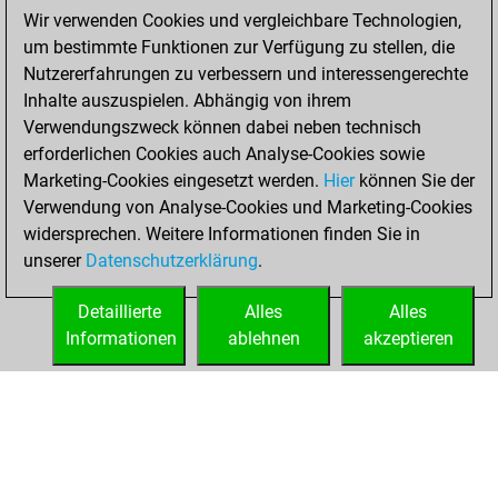
Wir verwenden Cookies und vergleichbare Technologien,
You played 9
um bestimmte Funktionen zur Verfügung zu stellen, die
blitz games
Play
Nutzererfahrungen zu verbessern und interessengerechte
You scored +5
Inhalte auszuspielen. Abhängig von ihrem
=0 -4 in blitz
Verwendungszweck können dabei neben technisch
erforderlichen Cookies auch Analyse-Cookies sowie
Dienstag,
Marketing-Cookies eingesetzt werden.
Hier
können Sie der
November 24,
Verwendung von Analyse-Cookies und Marketing-Cookies
2020
widersprechen. Weitere Informationen finden Sie in
unserer
Datenschutzerklärung
.
You created
your Fritz account
Detaillierte
Alles
Alles
Fritz
Informationen
ablehnen
akzeptieren