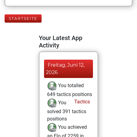
STARTSEITE
Your Latest App
Activity
Freitag, Juni 12,
2026
You totalled
649 tactics positions
Tactics
You
solved 391 tactics
positions
You achieved
an Elo of 2259 in