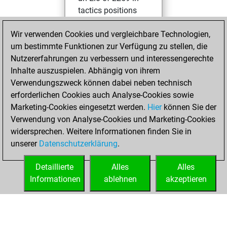
tactics positions
Freitag, Mai 8,
Wir verwenden Cookies und vergleichbare Technologien,
2026
um bestimmte Funktionen zur Verfügung zu stellen, die
Nutzererfahrungen zu verbessern und interessengerechte
You had a best
Inhalte auszuspielen. Abhängig von ihrem
sprint of 108
Verwendungszweck können dabei neben technisch
positions
Tactics
erforderlichen Cookies auch Analyse-Cookies sowie
Marketing-Cookies eingesetzt werden.
Hier
können Sie der
Donnerstag, Juni
Verwendung von Analyse-Cookies und Marketing-Cookies
6, 2024
widersprechen. Weitere Informationen finden Sie in
unserer
Datenschutzerklärung
.
You created
your Fritz account
Detaillierte
Alles
Alles
Fritz
Informationen
ablehnen
akzeptieren