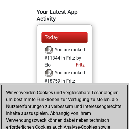
Your Latest App
Activity
Today
You are ranked
#11344 in Fritz by
Elo
Fritz
You are ranked
#18759 in Fritz
Beauty
Wir verwenden Cookies und vergleichbare Technologien,
um bestimmte Funktionen zur Verfügung zu stellen, die
Samstag, Mai 14,
Nutzererfahrungen zu verbessern und interessengerechte
2022
Inhalte auszuspielen. Abhängig von ihrem
You achieved a
Verwendungszweck können dabei neben technisch
erforderlichen Cookies auch Analyse-Cookies sowie
BeautyScore of 4