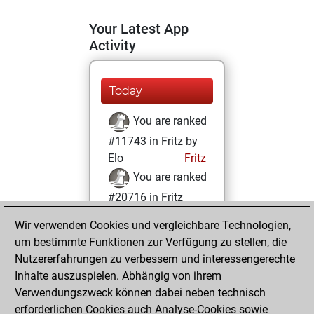
Your Latest App
Activity
Today
You are ranked
#11743 in Fritz by
Elo
Fritz
You are ranked
#20716 in Fritz
Beauty
Wir verwenden Cookies und vergleichbare Technologien,
um bestimmte Funktionen zur Verfügung zu stellen, die
Sonntag, Juni 6,
Nutzererfahrungen zu verbessern und interessengerechte
2021
Inhalte auszuspielen. Abhängig von ihrem
You achieved a
Verwendungszweck können dabei neben technisch
erforderlichen Cookies auch Analyse-Cookies sowie
BeautyScore of 2