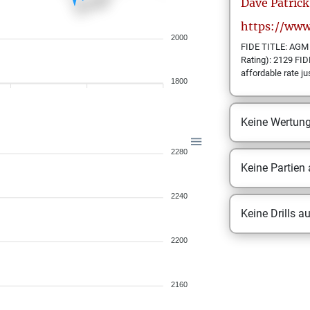
Dave Patrick
https://www
2000
FIDE TITLE: AGM 
Rating): 2129 FID
affordable rate j
1800
Keine Wertun
2280
Keine Partien
2240
Keine Drills a
2200
2160