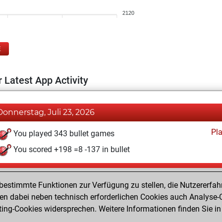
2120
E
 Latest App Activity
Donnerstag, Juli 23, 2026
Pl
You played 343 bullet games
You scored +198 =8 -137 in bullet
Samstag, April 13, 2024
estimmte Funktionen zur Verfügung zu stellen, die Nutzererfah
Pl
You played 8 blitz games
 dabei neben technisch erforderlichen Cookies auch Analyse-C
ng-Cookies widersprechen. Weitere Informationen finden Sie in
You scored +5 =0 -3 in blitz