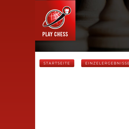
STARTSEITE
EINZELERGEBNISS