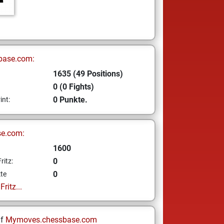
base.com:
1635 (49 Positions)
0 (0 Fights)
0 Punkte.
int:
se.com:
1600
0
ritz:
0
te
ritz...
uf
Mymoves.chessbase.com