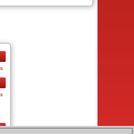
es
cs