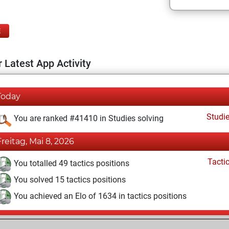
E
 Latest App Activity
Today
Studi
You are ranked #41410 in Studies solving
Freitag, Mai 8, 2026
Tacti
You totalled 49 tactics positions
You solved 15 tactics positions
You achieved an Elo of 1634 in tactics positions
Sonntag, April 5, 2026