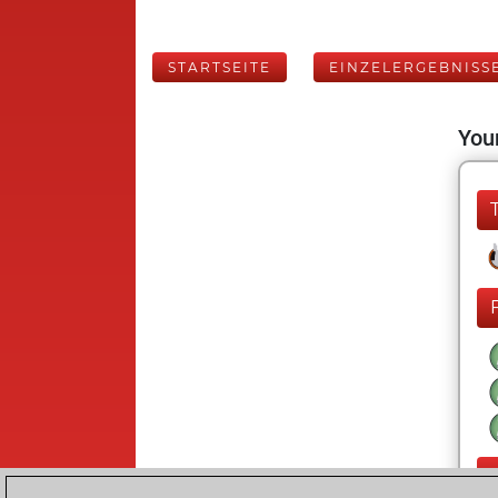
STARTSEITE
EINZELERGEBNISS
Your