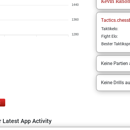
Kevin
Ranon
1440
Tactics.chess
1360
Taktikelo:
1280
Fight Elo:
Bester Taktikspr
Keine Partien
Keine Drills a
E
 Latest App Activity