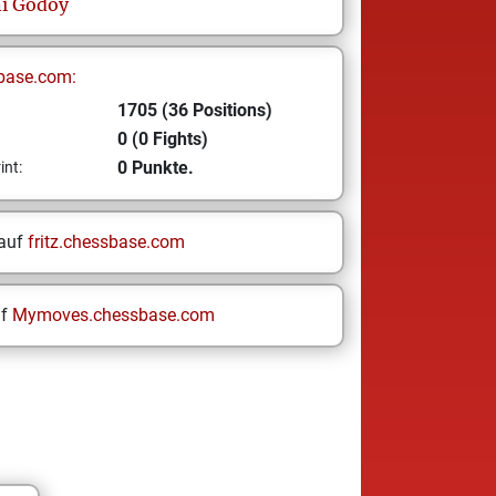
i Godoy
base.com:
1705 (36 Positions)
0 (0 Fights)
0 Punkte.
int:
 auf
fritz.chessbase.com
uf
Mymoves.chessbase.com