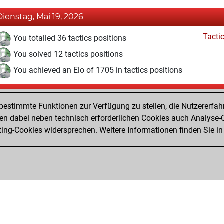
Dienstag, Mai 19, 2026
Tacti
You totalled 36 tactics positions
You solved 12 tactics positions
You achieved an Elo of 1705 in tactics positions
Freitag, April 3, 2026
estimmte Funktionen zur Verfügung zu stellen, die Nutzererfah
Pl
You played 7 blitz games
 dabei neben technisch erforderlichen Cookies auch Analyse-C
ng-Cookies widersprechen. Weitere Informationen finden Sie in
You scored +0 =0 -7 in blitz