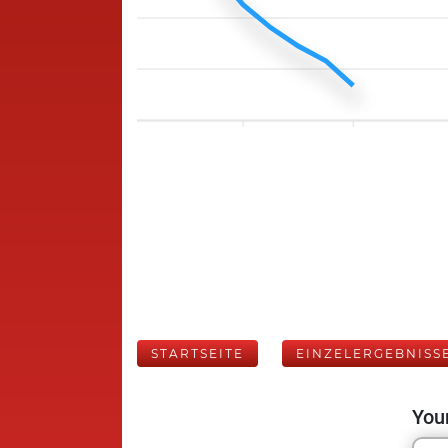
STARTSEITE
EINZELERGEBNISS
Your