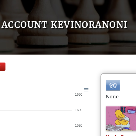
ACCOUNT KEVINORANONI
E
1680
None
1600
1520