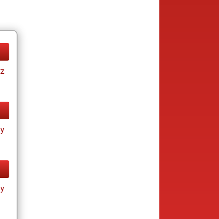
tz
ay
ay