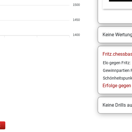
1500
1450
Keine Wertun
1400
Fritz.chessba
Elo gegen Fritz:
Gewinnpartien F
Schönheitspunk
Erfolge gegen F
Keine Drills a
E