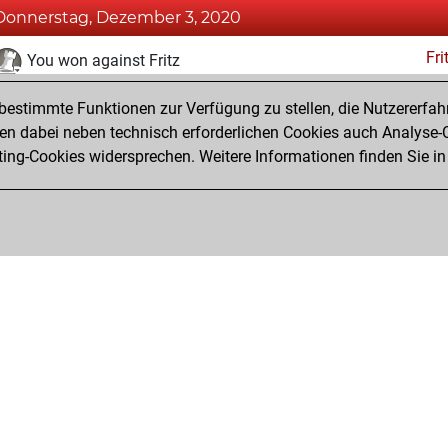
Donnerstag, Dezember 3, 2020
Fri
You won against Fritz
You achieved a BeautyScore of 38
estimmte Funktionen zur Verfügung zu stellen, die Nutzererfah
You achieved a new Elo of 1596
 dabei neben technisch erforderlichen Cookies auch Analyse-C
ng-Cookies widersprechen. Weitere Informationen finden Sie in
You created your Fritz account