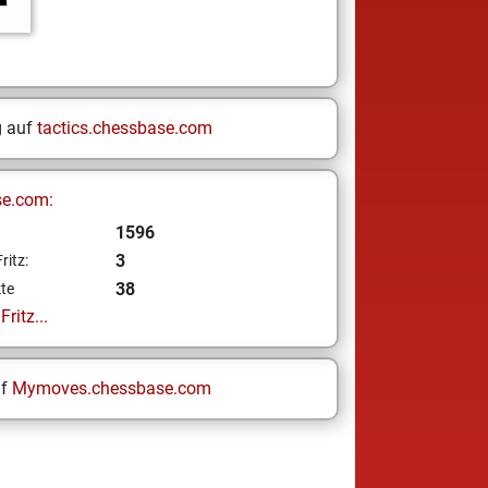
g auf
tactics.chessbase.com
se.com:
1596
3
ritz:
38
te
ritz...
uf
Mymoves.chessbase.com