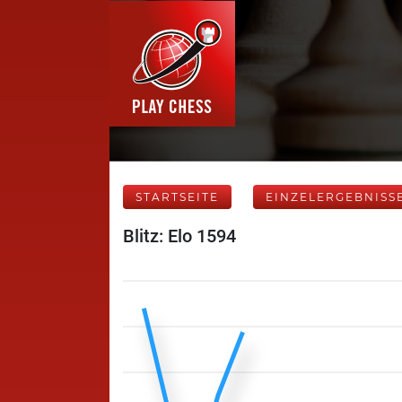
STARTSEITE
EINZELERGEBNISS
Blitz: Elo 1594