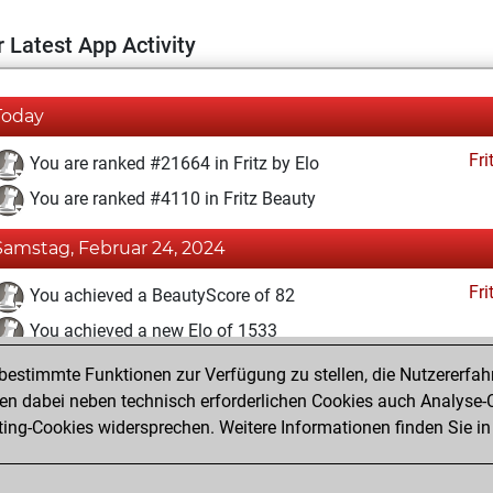
 Latest App Activity
Today
Fri
You are ranked #21664 in Fritz by Elo
You are ranked #4110 in Fritz Beauty
Samstag, Februar 24, 2024
Fri
You achieved a BeautyScore of 82
You achieved a new Elo of 1533
estimmte Funktionen zur Verfügung zu stellen, die Nutzererfah
Freitag, Februar 23, 2024
 dabei neben technisch erforderlichen Cookies auch Analyse-C
Fri
ng-Cookies widersprechen. Weitere Informationen finden Sie in
You created your Fritz account