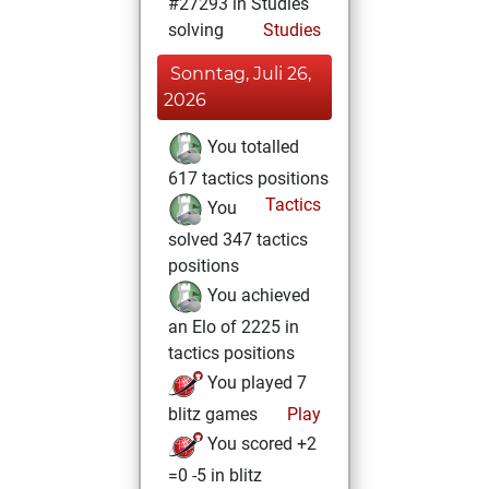
#27293 in Studies
solving
Studies
Sonntag, Juli 26,
2026
You totalled
617 tactics positions
Tactics
You
solved 347 tactics
positions
You achieved
an Elo of 2225 in
tactics positions
You played 7
blitz games
Play
You scored +2
=0 -5 in blitz