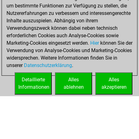
BeautyScore of 2
um bestimmte Funktionen zur Verfügung zu stellen, die
Fritz
You
Nutzererfahrungen zu verbessern und interessengerechte
achieved a new Elo
Inhalte auszuspielen. Abhängig von ihrem
of 1573
Verwendungszweck können dabei neben technisch
erforderlichen Cookies auch Analyse-Cookies sowie
Dienstag,
Marketing-Cookies eingesetzt werden.
Hier
können Sie der
September 27,
Verwendung von Analyse-Cookies und Marketing-Cookies
2022
widersprechen. Weitere Informationen finden Sie in
unserer
Datenschutzerklärung
.
You created
your Fritz account
Detaillierte
Alles
Alles
Fritz
Informationen
ablehnen
akzeptieren