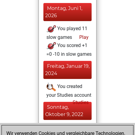
Montag, Juni 1,
2026
You played 11
slow games
Play
You scored +1
=0 -10 in slow games
Freitag, Januar 19,
2024
You created
your Studies account
Studies
Sonntag,
Oktober 9, 2022
You achieved a
Wir verwenden Cookies und vergleichbare Technologien,