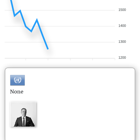
1500
1400
1300
1200
None