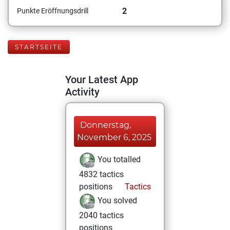
2
Punkte Eröffnungsdrill
STARTSEITE
Your Latest App
Activity
Donnerstag,
November 6, 2025
You totalled
4832 tactics
positions
Tactics
You solved
2040 tactics
positions