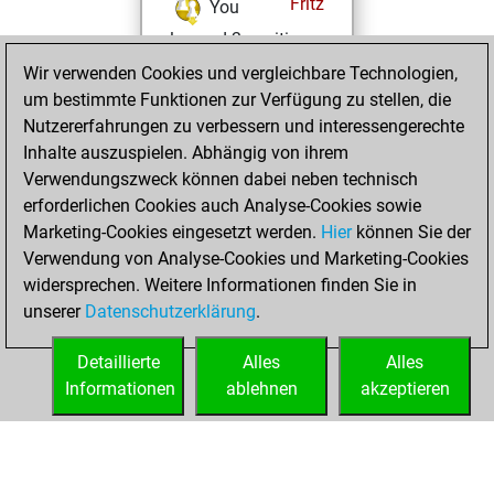
Fritz
You
learned 2 positions
MyMoves
Wir verwenden Cookies und vergleichbare Technologien,
Mittwoch, März
um bestimmte Funktionen zur Verfügung zu stellen, die
12, 2025
Nutzererfahrungen zu verbessern und interessengerechte
Inhalte auszuspielen. Abhängig von ihrem
You had a best
Verwendungszweck können dabei neben technisch
sprint of 24 positions
erforderlichen Cookies auch Analyse-Cookies sowie
Tactics
Marketing-Cookies eingesetzt werden.
Hier
können Sie der
Freitag,
Verwendung von Analyse-Cookies und Marketing-Cookies
Januar 31, 2025
widersprechen. Weitere Informationen finden Sie in
unserer
Datenschutzerklärung
.
You created
your Fritz account
Detaillierte
Alles
Alles
Fritz
Informationen
ablehnen
akzeptieren