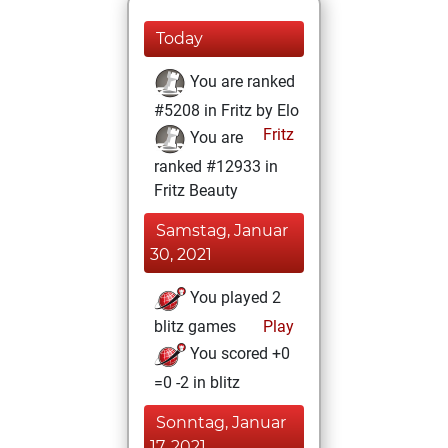
Today
You are ranked
#5208 in Fritz by Elo
Fritz
You are
ranked #12933 in
Fritz Beauty
Samstag, Januar
30, 2021
You played 2
blitz games
Play
You scored +0
=0 -2 in blitz
Sonntag, Januar
17, 2021