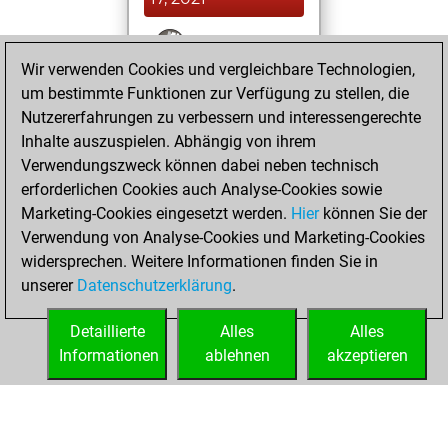
You won
Wir verwenden Cookies und vergleichbare Technologien,
against Fritz
Fritz
um bestimmte Funktionen zur Verfügung zu stellen, die
You achieved a
Nutzererfahrungen zu verbessern und interessengerechte
BeautyScore of 13
Inhalte auszuspielen. Abhängig von ihrem
You achieved a
Verwendungszweck können dabei neben technisch
new Elo of 1619
erforderlichen Cookies auch Analyse-Cookies sowie
Marketing-Cookies eingesetzt werden.
Hier
können Sie der
Freitag, Januar 15,
Verwendung von Analyse-Cookies und Marketing-Cookies
2021
widersprechen. Weitere Informationen finden Sie in
unserer
Datenschutzerklärung
.
You created
your Fritz account
Detaillierte
Alles
Alles
Fritz
Informationen
ablehnen
akzeptieren