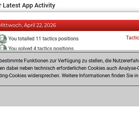
 Latest App Activity
Mittwoch, April 22, 2026
Tacti
You totalled 11 tactics positions
You solved 4 tactics positions
You achieved an Elo of 1558 in tactics positions
estimmte Funktionen zur Verfügung zu stellen, die Nutzererfah
 dabei neben technisch erforderlichen Cookies auch Analyse-C
ng-Cookies widersprechen. Weitere Informationen finden Sie in