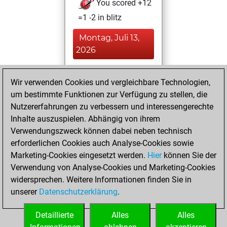
You scored +12
=1 -2 in blitz
Montag, Juli 13,
2026
You played 14
Wir verwenden Cookies und vergleichbare Technologien,
slow games
Play
um bestimmte Funktionen zur Verfügung zu stellen, die
You scored +12
Nutzererfahrungen zu verbessern und interessengerechte
=1 -1 in slow games
Inhalte auszuspielen. Abhängig von ihrem
Verwendungszweck können dabei neben technisch
Montag, Mai 26,
erforderlichen Cookies auch Analyse-Cookies sowie
2025
Marketing-Cookies eingesetzt werden.
Hier
können Sie der
Verwendung von Analyse-Cookies und Marketing-Cookies
You played 1
widersprechen. Weitere Informationen finden Sie in
bullet games
Play
unserer
Datenschutzerklärung
.
You scored +0
=0 -1 in bullet
Detaillierte
Alles
Alles