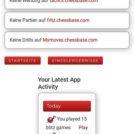
Keine Wertung auf
tactics.chessbase.com
Keine Partien auf
fritz.chessbase.com
Keine Drills auf
Mymoves.chessbase.com
STARTSEITE
EINZELERGEBNISSE
Your Latest App
Activity
Today
You played 15
blitz games
Play