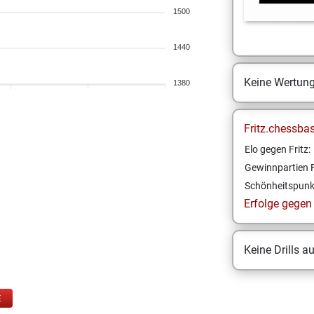
1500
1440
Keine Wertun
1380
Fritz.chessba
Elo gegen Fritz:
Gewinnpartien F
Schönheitspunk
Erfolge gegen F
Keine Drills a
E