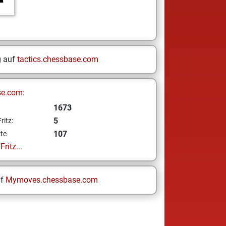
g auf
tactics.chessbase.com
se.com:
1673
5
ritz:
107
te
ritz...
uf
Mymoves.chessbase.com