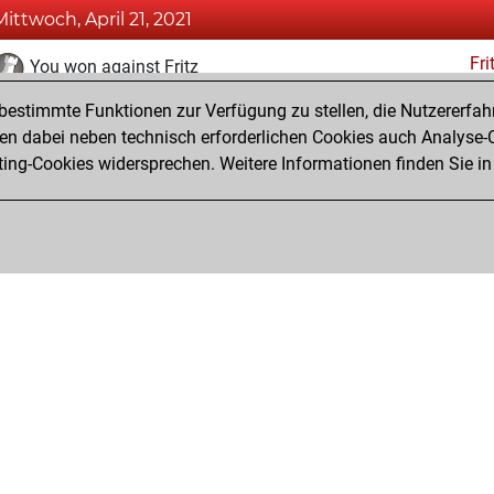
Mittwoch, April 21, 2021
Fri
You won against Fritz
estimmte Funktionen zur Verfügung zu stellen, die Nutzererfah
Samstag, März 27, 2021
 dabei neben technisch erforderlichen Cookies auch Analyse-C
Fri
ng-Cookies widersprechen. Weitere Informationen finden Sie in
You created your Fritz account
Privacy Policy
Veranstaltungskalender
Emb