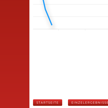
STARTSEITE
EINZELERGEBNISS