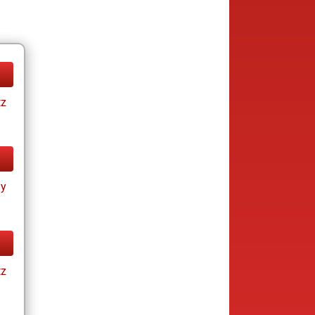
tz
ay
tz