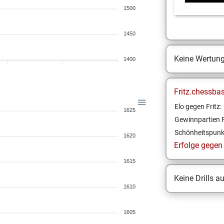
1500
1450
Keine Wertun
1400
Fritz.chessba
Elo gegen Fritz:
1625
Gewinnpartien F
Schönheitspunk
1620
Erfolge gegen F
1615
Keine Drills a
1610
1605