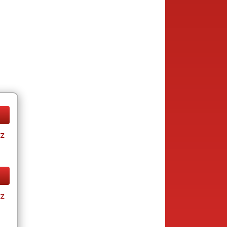
tz
tz