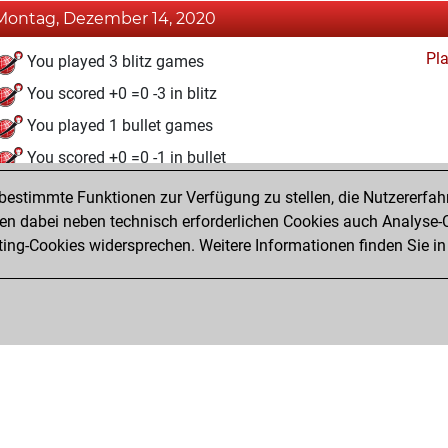
Montag, Dezember 14, 2020
Pl
You played 3 blitz games
You scored +0 =0 -3 in blitz
You played 1 bullet games
You scored +0 =0 -1 in bullet
estimmte Funktionen zur Verfügung zu stellen, die Nutzererfah
Montag, November 30, 2020
 dabei neben technisch erforderlichen Cookies auch Analyse-C
Fri
ng-Cookies widersprechen. Weitere Informationen finden Sie in
You created your Fritz account