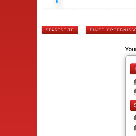
STARTSEITE
EINZELERGEBNISS
Your