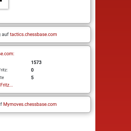
g auf
tactics.chessbase.com
se.com:
1573
0
ritz:
5
te
ritz...
uf
Mymoves.chessbase.com