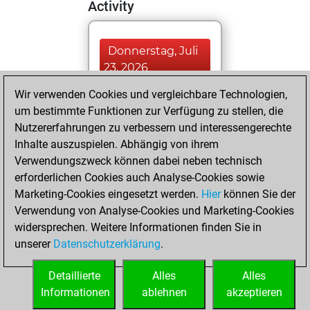
Activity
Donnerstag, Juli
23, 2026
Wir verwenden Cookies und vergleichbare Technologien,
You played 400
um bestimmte Funktionen zur Verfügung zu stellen, die
blitz games
Play
Nutzererfahrungen zu verbessern und interessengerechte
You scored
Inhalte auszuspielen. Abhängig von ihrem
+264 =29 -107 in
Verwendungszweck können dabei neben technisch
blitz
erforderlichen Cookies auch Analyse-Cookies sowie
Marketing-Cookies eingesetzt werden.
Hier
können Sie der
Sonntag, April 30,
Verwendung von Analyse-Cookies und Marketing-Cookies
2023
widersprechen. Weitere Informationen finden Sie in
unserer
Datenschutzerklärung
.
You created
your Fritz account
Detaillierte
Alles
Alles
Fritz
Informationen
ablehnen
akzeptieren