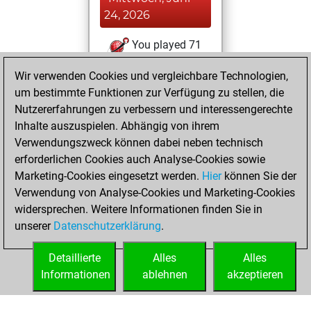
24, 2026
You played 71
slow games
Play
Wir verwenden Cookies und vergleichbare Technologien,
You scored +13
um bestimmte Funktionen zur Verfügung zu stellen, die
=20 -38 in slow
Nutzererfahrungen zu verbessern und interessengerechte
games
Inhalte auszuspielen. Abhängig von ihrem
Verwendungszweck können dabei neben technisch
Sonntag, April 19,
erforderlichen Cookies auch Analyse-Cookies sowie
2026
Marketing-Cookies eingesetzt werden.
Hier
können Sie der
Verwendung von Analyse-Cookies und Marketing-Cookies
You played 40
widersprechen. Weitere Informationen finden Sie in
blitz games
Play
unserer
Datenschutzerklärung
.
You scored +7
=2 -31 in blitz
Detaillierte
Alles
Alles
Informationen
ablehnen
akzeptieren