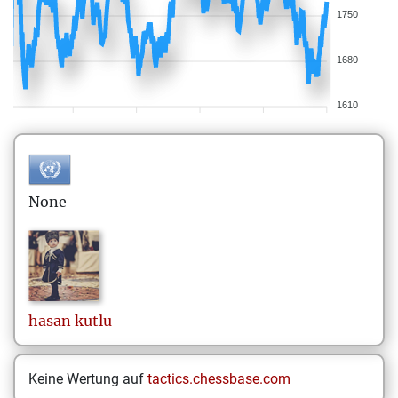
1750
1680
1610
None
hasan
kutlu
Keine Wertung auf
tactics.chessbase.com