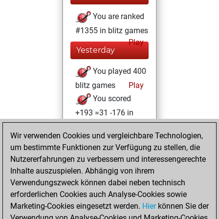
You are ranked
#1355 in blitz games
Play
Yesterday
You played 400
blitz games
Play
You scored
+193 =31 -176 in
blitz
Wir verwenden Cookies und vergleichbare Technologien,
Freitag,
um bestimmte Funktionen zur Verfügung zu stellen, die
Dezember 31, 2021
Nutzererfahrungen zu verbessern und interessengerechte
Inhalte auszuspielen. Abhängig von ihrem
You created
Verwendungszweck können dabei neben technisch
your Fritz account
erforderlichen Cookies auch Analyse-Cookies sowie
Fritz
Marketing-Cookies eingesetzt werden.
Hier
können Sie der
Sonntag,
Verwendung von Analyse-Cookies und Marketing-Cookies