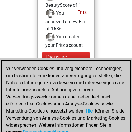
BeautyScore of 1
Fritz
You
achieved a new Elo
of 1586
You created
your Fritz account
Dienstag,
Oktober 29, 2024
Wir verwenden Cookies und vergleichbare Technologien,
um bestimmte Funktionen zur Verfügung zu stellen, die
You played 5
Nutzererfahrungen zu verbessern und interessengerechte
blitz games
Play
Inhalte auszuspielen. Abhängig von ihrem
You scored +0
Verwendungszweck können dabei neben technisch
=3 -2 in blitz
erforderlichen Cookies auch Analyse-Cookies sowie
Marketing-Cookies eingesetzt werden.
Hier
können Sie der
Mittwoch, Juli 10,
Verwendung von Analyse-Cookies und Marketing-Cookies
2024
widersprechen. Weitere Informationen finden Sie in