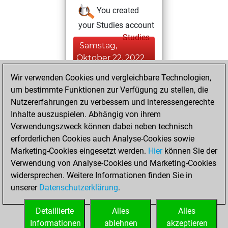
You created
your Studies account
Studies
Samstag,
Oktober 22, 2022
Wir verwenden Cookies und vergleichbare Technologien,
You achieved a
um bestimmte Funktionen zur Verfügung zu stellen, die
BeautyScore of 14
Nutzererfahrungen zu verbessern und interessengerechte
Fritz
You
Inhalte auszuspielen. Abhängig von ihrem
achieved a new Elo
Verwendungszweck können dabei neben technisch
of 1588
erforderlichen Cookies auch Analyse-Cookies sowie
Marketing-Cookies eingesetzt werden.
Hier
können Sie der
Sonntag, Mai 1,
Verwendung von Analyse-Cookies und Marketing-Cookies
2022
widersprechen. Weitere Informationen finden Sie in
unserer
Datenschutzerklärung
.
You created
your Fritz account
Detaillierte
Alles
Alles
Fritz
Informationen
ablehnen
akzeptieren