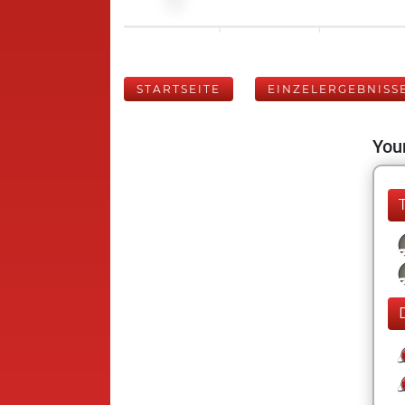
STARTSEITE
EINZELERGEBNISS
Your