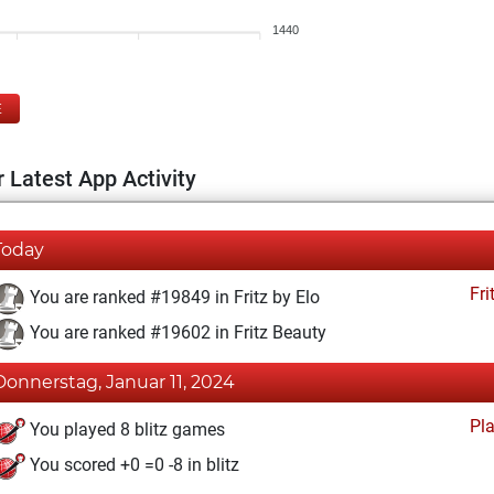
1440
E
 Latest App Activity
Today
Fri
You are ranked #19849 in Fritz by Elo
You are ranked #19602 in Fritz Beauty
Donnerstag, Januar 11, 2024
Pl
You played 8 blitz games
You scored +0 =0 -8 in blitz