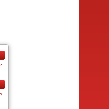
tz
ay