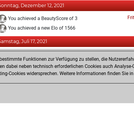
Sonntag, Dezember 12, 2021
Fri
You achieved a BeautyScore of 3
You achieved a new Elo of 1566
Samstag, Juli 17, 2021
Fri
You created your Fritz account
estimmte Funktionen zur Verfügung zu stellen, die Nutzererfah
Pl
You played 1 bullet games
 dabei neben technisch erforderlichen Cookies auch Analyse-C
ng-Cookies widersprechen. Weitere Informationen finden Sie in
You scored +0 =0 -1 in bullet