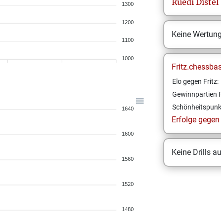
Ruedi
Distel
1300
1200
Keine Wertun
1100
1000
Fritz.chessba
Elo gegen Fritz:
Gewinnpartien F
Schönheitspunk
1640
Erfolge gegen F
1600
Keine Drills a
1560
1520
1480