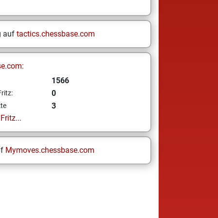
g auf
tactics.chessbase.com
se.com:
1566
0
ritz:
3
te
ritz...
uf
Mymoves.chessbase.com