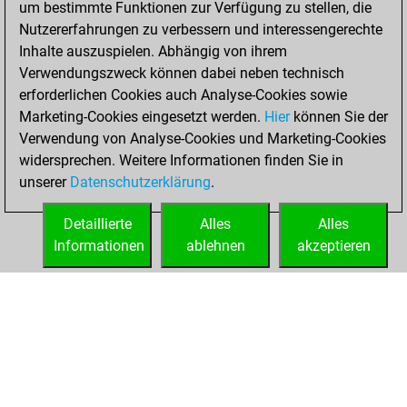
um bestimmte Funktionen zur Verfügung zu stellen, die
Fritz
You
Nutzererfahrungen zu verbessern und interessengerechte
achieved a new Elo
Inhalte auszuspielen. Abhängig von ihrem
of 1560
Verwendungszweck können dabei neben technisch
erforderlichen Cookies auch Analyse-Cookies sowie
Dienstag,
Marketing-Cookies eingesetzt werden.
Hier
können Sie der
November 24,
Verwendung von Analyse-Cookies und Marketing-Cookies
2020
widersprechen. Weitere Informationen finden Sie in
unserer
Datenschutzerklärung
.
You created
your Fritz account
Detaillierte
Alles
Alles
Fritz
Informationen
ablehnen
akzeptieren