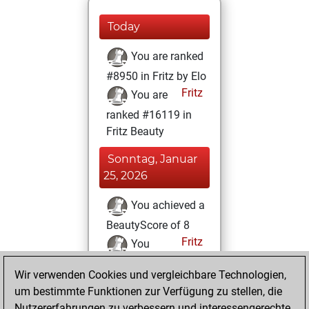
Today
You are ranked
#8950 in Fritz by Elo
Fritz
You are
ranked #16119 in
Fritz Beauty
Sonntag, Januar
25, 2026
You achieved a
BeautyScore of 8
Fritz
You
achieved a new Elo
Wir verwenden Cookies und vergleichbare Technologien,
of 1602
um bestimmte Funktionen zur Verfügung zu stellen, die
You created
Nutzererfahrungen zu verbessern und interessengerechte