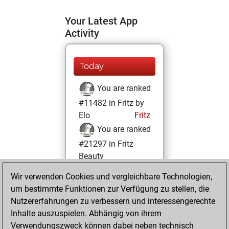
Your Latest App
Activity
Today
You are ranked
#11482 in Fritz by
Elo
Fritz
You are ranked
#21297 in Fritz
Beauty
Wir verwenden Cookies und vergleichbare Technologien,
Samstag,
um bestimmte Funktionen zur Verfügung zu stellen, die
Dezember 30,
Nutzererfahrungen zu verbessern und interessengerechte
2023
Inhalte auszuspielen. Abhängig von ihrem
You achieved a
Verwendungszweck können dabei neben technisch