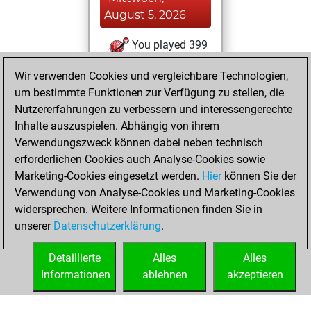
August 5, 2026
You played 399
blitz games
Play
Wir verwenden Cookies und vergleichbare Technologien,
You scored
um bestimmte Funktionen zur Verfügung zu stellen, die
+189 =24 -186 in
Nutzererfahrungen zu verbessern und interessengerechte
blitz
Inhalte auszuspielen. Abhängig von ihrem
Verwendungszweck können dabei neben technisch
Freitag, März 29,
erforderlichen Cookies auch Analyse-Cookies sowie
2019
Marketing-Cookies eingesetzt werden.
Hier
können Sie der
Verwendung von Analyse-Cookies und Marketing-Cookies
You played 1
widersprechen. Weitere Informationen finden Sie in
slow games
Play
unserer
Datenschutzerklärung
.
You scored +1
=0 -0 in slow games
Detaillierte
Alles
Alles
Informationen
ablehnen
akzeptieren