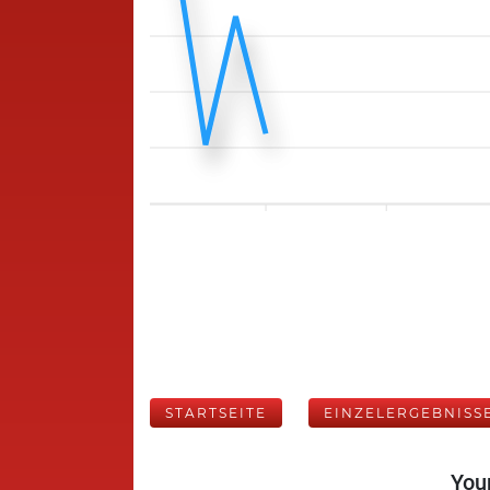
STARTSEITE
EINZELERGEBNISS
Your