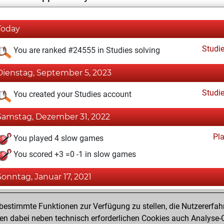
Today
Studi
You are ranked #24555 in Studies solving
Dienstag, September 5, 2023
Studi
You created your Studies account
Samstag, Dezember 31, 2022
Pl
You played 4 slow games
You scored +3 =0 -1 in slow games
Sonntag, Januar 17, 2021
Fri
You created your Fritz account
estimmte Funktionen zur Verfügung zu stellen, die Nutzererfah
Pl
You played 3 blitz games
 dabei neben technisch erforderlichen Cookies auch Analyse-C