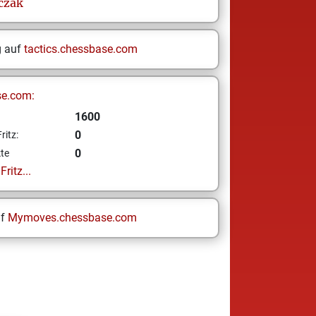
czak
g auf
tactics.chessbase.com
se.com:
1600
0
ritz:
0
te
ritz...
uf
Mymoves.chessbase.com