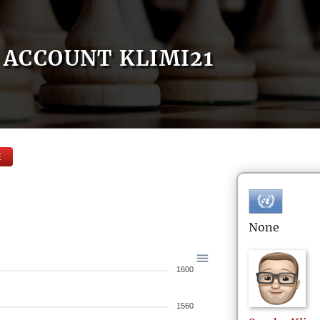
ACCOUNT KLIMI21
E
None
1600
1560