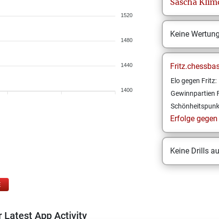
Sascha
Klim
1520
Keine Wertun
1480
Fritz.chessba
1440
Elo gegen Fritz:
1400
Gewinnpartien F
Schönheitspunk
Erfolge gegen F
Keine Drills a
E
 Latest App Activity