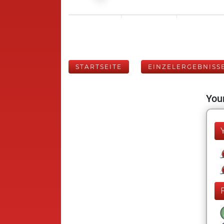
STARTSEITE
EINZELERGEBNISS
Your