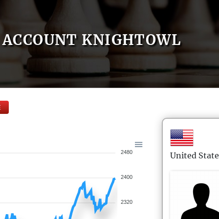
ACCOUNT KNIGHTOWL
E
2480
United State
2400
2320