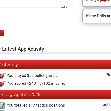
1950
Keine Drills a
E
 Latest App Activity
Yesterday
Pl
You played 355 bullet games
You scored +248 =5 -102 in bullet
Freitag, April 24, 2026
Tacti
You totalled 117 tactics positions