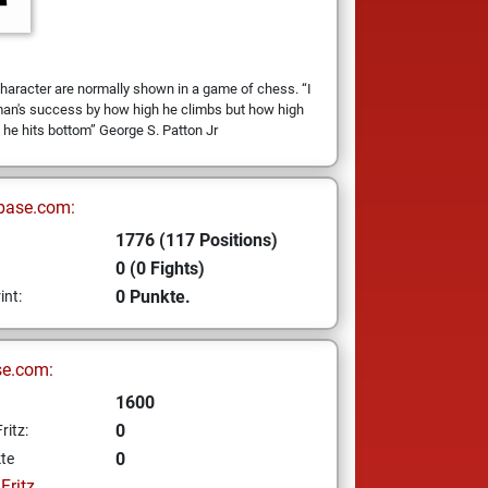
aracter are normally shown in a game of chess. “I
man's success by how high he climbs but how high
e hits bottom” George S. Patton Jr
base.com:
1776 (117 Positions)
0 (0 Fights)
0 Punkte.
int:
se.com:
1600
0
ritz:
0
te
ritz...