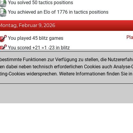
You solved 50 tactics positions
You achieved an Elo of 1776 in tactics positions
Montag, Februar 9, 2026
Pl
You played 45 blitz games
You scored +21 =1 -23 in blitz
estimmte Funktionen zur Verfügung zu stellen, die Nutzererfah
Freitag, Juni 27, 2025
 dabei neben technisch erforderlichen Cookies auch Analyse-C
Fri
ng-Cookies widersprechen. Weitere Informationen finden Sie in
You created your Fritz account