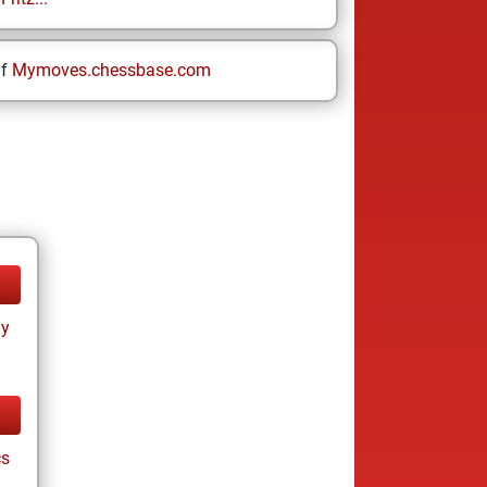
uf
Mymoves.chessbase.com
ay
cs