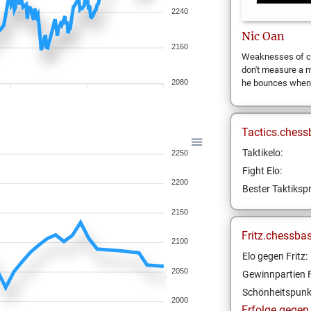
2240
Nic
Oan
2160
Weaknesses of ch
don't measure a 
2080
he bounces when h
Tactics.chess
Taktikelo:
2250
Fight Elo:
2200
Bester Taktikspr
2150
Fritz.chessba
2100
Elo gegen Fritz:
2050
Gewinnpartien F
Schönheitspunk
2000
Erfolge gegen F