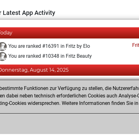
 Latest App Activity
Today
Fri
You are ranked #16391 in Fritz by Elo
You are ranked #10348 in Fritz Beauty
Donnerstag, August 14, 2025
Fri
You achieved a BeautyScore of 21
estimmte Funktionen zur Verfügung zu stellen, die Nutzererfah
You achieved a new Elo of 1585
 dabei neben technisch erforderlichen Cookies auch Analyse-C
ng-Cookies widersprechen. Weitere Informationen finden Sie in
You created your Fritz account