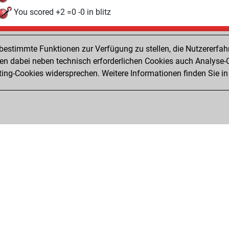
You scored +2 =0 -0 in blitz
Montag, Mai 5, 2014
estimmte Funktionen zur Verfügung zu stellen, die Nutzererfah
Pl
You played 4 slow games
 dabei neben technisch erforderlichen Cookies auch Analyse-C
ng-Cookies widersprechen. Weitere Informationen finden Sie in
You scored +4 =0 -0 in slow games
Privacy Policy
Veranstaltungskalender
Emb