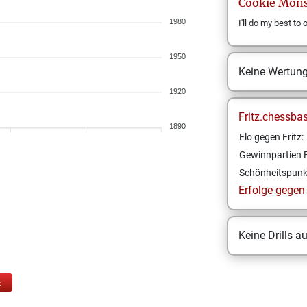
Cookie
Mons
1980
I'll do my best to
1950
Keine Wertun
1920
Fritz.chessba
1890
Elo gegen Fritz:
Gewinnpartien F
Schönheitspunk
Erfolge gegen F
Keine Drills a
E