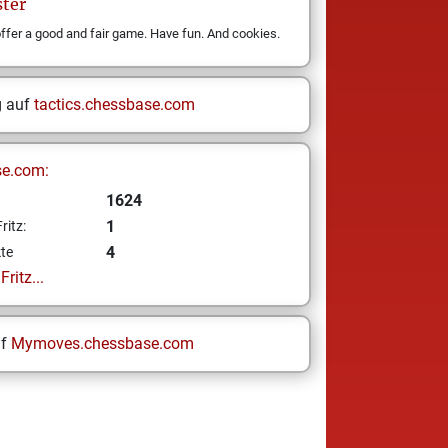
ter
 offer a good and fair game. Have fun. And cookies.
g auf
tactics.chessbase.com
se.com:
1624
1
ritz:
4
te
ritz...
uf
Mymoves.chessbase.com