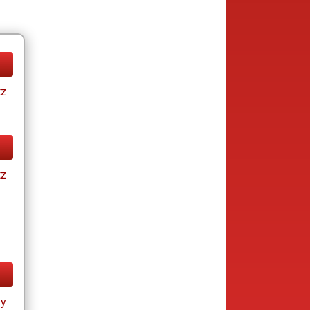
tz
tz
ay