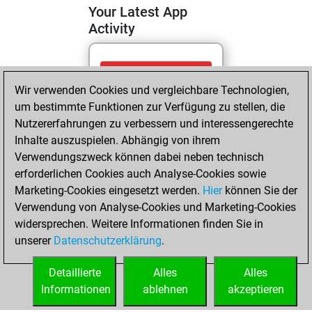
Your Latest App
Activity
Mittwoch, Januar
Wir verwenden Cookies und vergleichbare Technologien,
14, 2026
um bestimmte Funktionen zur Verfügung zu stellen, die
You totalled
Nutzererfahrungen zu verbessern und interessengerechte
Inhalte auszuspielen. Abhängig von ihrem
267819 tactics
Verwendungszweck können dabei neben technisch
positions
Tactics
erforderlichen Cookies auch Analyse-Cookies sowie
You solved
Marketing-Cookies eingesetzt werden.
Hier
können Sie der
170451 tactics
Verwendung von Analyse-Cookies und Marketing-Cookies
positions
widersprechen. Weitere Informationen finden Sie in
You achieved
unserer
Datenschutzerklärung
.
an Elo of 2462 in
tactics positions
Detaillierte
Alles
Alles
Informationen
ablehnen
akzeptieren