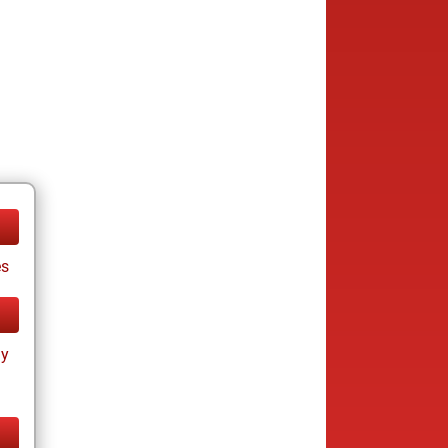
es
ay