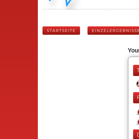
STARTSEITE
EINZELERGEBNISS
Your