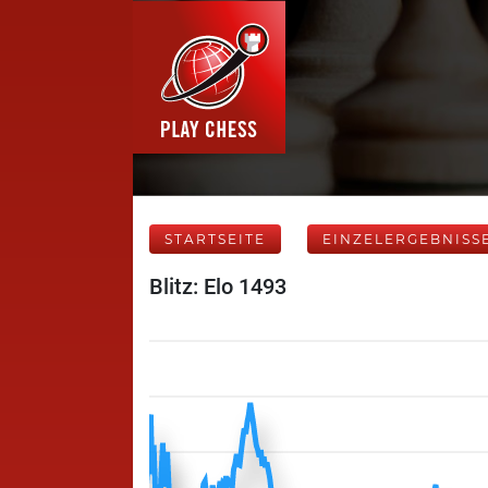
STARTSEITE
EINZELERGEBNISS
Blitz: Elo 1493