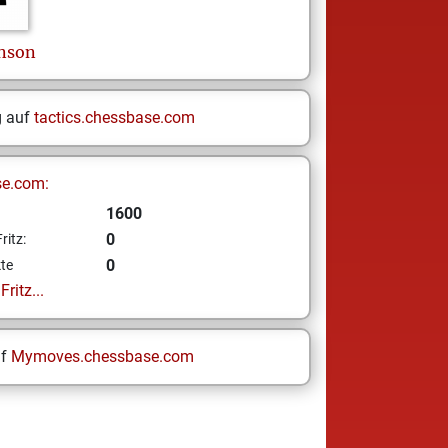
nson
g auf
tactics.chessbase.com
se.com:
1600
0
ritz:
0
te
ritz...
uf
Mymoves.chessbase.com