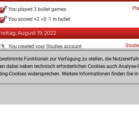
Pl
You played 3 bullet games
You scored +2 =0 -1 in bullet
Freitag, August 19, 2022
Studi
You created your Studies account
estimmte Funktionen zur Verfügung zu stellen, die Nutzererfah
Mittwoch, Juli 6, 2022
 dabei neben technisch erforderlichen Cookies auch Analyse-C
Fri
ng-Cookies widersprechen. Weitere Informationen finden Sie in
You created your Fritz account