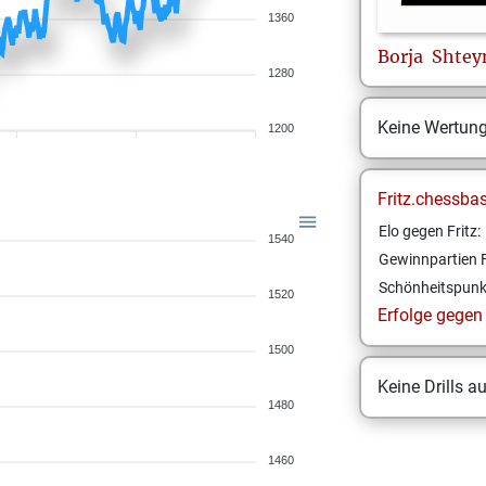
1360
Borja
Shtey
1280
Keine Wertun
1200
Fritz.chessba
Elo gegen Fritz:
1540
Gewinnpartien F
Schönheitspunk
1520
Erfolge gegen F
1500
Keine Drills a
1480
1460