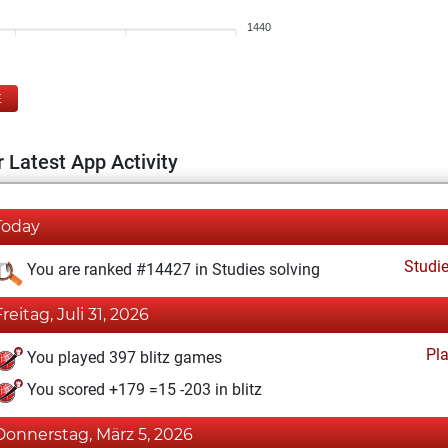
1440
E
 Latest App Activity
Today
Studi
You are ranked #14427 in Studies solving
Freitag, Juli 31, 2026
Pl
You played 397 blitz games
You scored +179 =15 -203 in blitz
Donnerstag, März 5, 2026