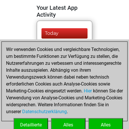
Your Latest App
Activity
Today
You are ranked
Wir verwenden Cookies und vergleichbare Technologien,
#37219 in Studies
um bestimmte Funktionen zur Verfügung zu stellen, die
solving
Studies
Nutzererfahrungen zu verbessern und interessengerechte
Inhalte auszuspielen. Abhängig von ihrem
Dienstag, Juli 29,
Verwendungszweck können dabei neben technisch
2025
erforderlichen Cookies auch Analyse-Cookies sowie
Marketing-Cookies eingesetzt werden.
Hier
können Sie der
You created
Verwendung von Analyse-Cookies und Marketing-Cookies
your Fritz account
widersprechen. Weitere Informationen finden Sie in
Fritz
You
unserer
Datenschutzerklärung
.
created your Studies
account
Studies
Detaillierte
Alles
Alles