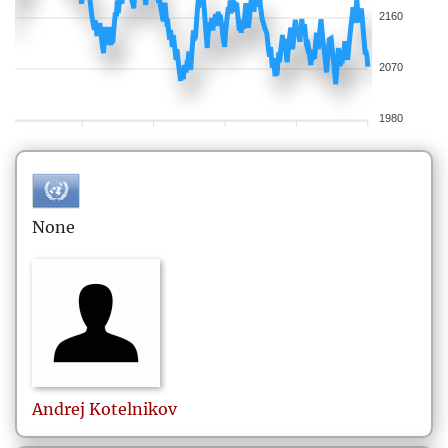
2160
2070
1980
None
Andrej
Kotelnikov