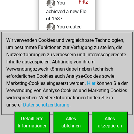
Fritz
You
achieved a new Elo
of 1587
You created
your Fritz account
Wir verwenden Cookies und vergleichbare Technologien,
You created
um bestimmte Funktionen zur Verfügung zu stellen, die
your Studies account
Nutzererfahrungen zu verbessern und interessengerechte
Studies
Inhalte auszuspielen. Abhängig von ihrem
Freitag,
Verwendungszweck können dabei neben technisch
Mai 11, 2018
erforderlichen Cookies auch Analyse-Cookies sowie
Marketing-Cookies eingesetzt werden.
Hier
können Sie der
You played 388
Verwendung von Analyse-Cookies und Marketing-Cookies
blitz games
Play
widersprechen. Weitere Informationen finden Sie in
You scored
unserer
Datenschutzerklärung
.
+161 =19 -208 in
blitz
Detaillierte
Alles
Alles
Informationen
ablehnen
akzeptieren