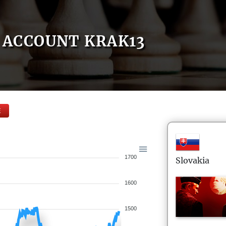
ACCOUNT KRAK13
E
1700
Slovakia
1600
1500