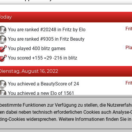
Today
Fri
You are ranked #20248 in Fritz by Elo
You are ranked #9305 in Fritz Beauty
Pl
You played 400 blitz games
You scored +155 =29 -216 in blitz
Dienstag, August 16, 2022
Fri
You achieved a BeautyScore of 24
You achieved a new Elo of 1561
estimmte Funktionen zur Verfügung zu stellen, die Nutzererfah
Mittwoch, November 25, 2020
 dabei neben technisch erforderlichen Cookies auch Analyse-C
Fri
ng-Cookies widersprechen. Weitere Informationen finden Sie in
You created your Fritz account