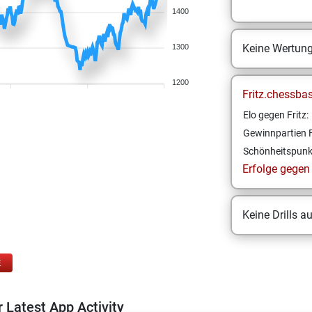
1400
Keine Wertun
1300
1200
Fritz.chessba
Elo gegen Fritz:
Gewinnpartien F
Schönheitspunk
Erfolge gegen F
Keine Drills a
E
 Latest App Activity