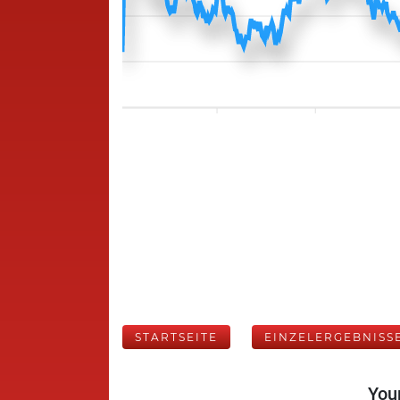
STARTSEITE
EINZELERGEBNISS
Your