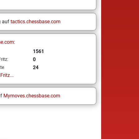
g auf
tactics.chessbase.com
se.com:
1561
0
ritz:
24
te
ritz...
uf
Mymoves.chessbase.com