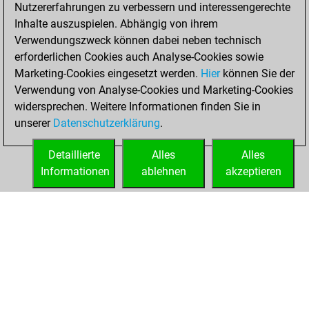
Nutzererfahrungen zu verbessern und interessengerechte
You created
Inhalte auszuspielen. Abhängig von ihrem
your Studies account
Verwendungszweck können dabei neben technisch
Studies
erforderlichen Cookies auch Analyse-Cookies sowie
Dienstag,
Marketing-Cookies eingesetzt werden.
Hier
können Sie der
Dezember 29,
Verwendung von Analyse-Cookies und Marketing-Cookies
2020
widersprechen. Weitere Informationen finden Sie in
unserer
Datenschutzerklärung
.
You created
your Fritz account
Detaillierte
Alles
Alles
Fritz
Informationen
ablehnen
akzeptieren