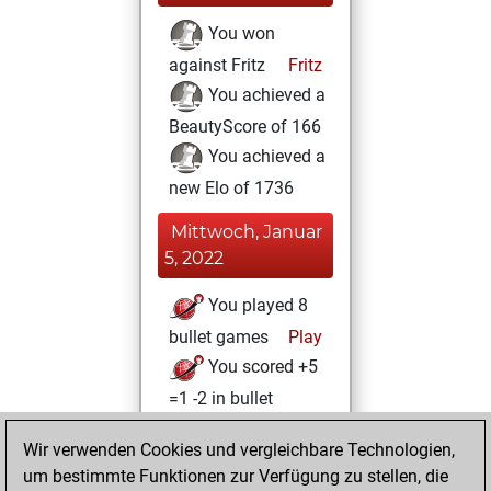
You won
against Fritz
Fritz
You achieved a
BeautyScore of 166
You achieved a
new Elo of 1736
Mittwoch, Januar
5, 2022
You played 8
bullet games
Play
You scored +5
=1 -2 in bullet
Sonntag,
Wir verwenden Cookies und vergleichbare Technologien,
Oktober 3, 2021
um bestimmte Funktionen zur Verfügung zu stellen, die