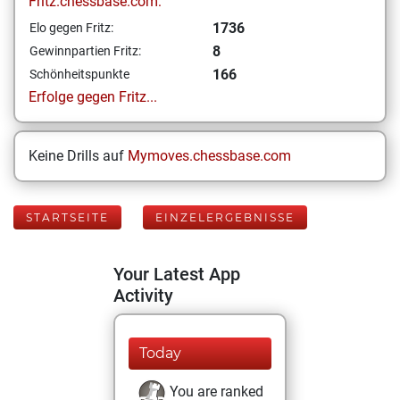
Fritz.chessbase.com:
1736
Elo gegen Fritz:
8
Gewinnpartien Fritz:
166
Schönheitspunkte
Erfolge gegen Fritz...
Keine Drills auf
Mymoves.chessbase.com
STARTSEITE
EINZELERGEBNISSE
Your Latest App
Activity
Today
You are ranked