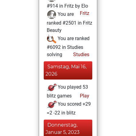
#914 in Fritz by Elo
Fritz
You are
ranked #2501 in Fritz
Beauty
You are ranked
#6092 in Studies
solving
Studies
Samstag, Mai 16,
2026
You played 53
blitz games
Play
You scored +29
=2 -22 in blitz
Donnerstag,
Januar 5, 2023