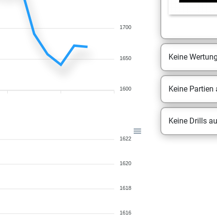
1700
Keine Wertun
1650
Keine Partien
1600
Keine Drills a
1622
1620
1618
1616