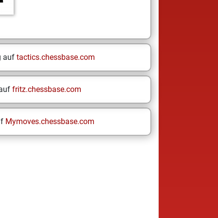
g auf
tactics.chessbase.com
 auf
fritz.chessbase.com
uf
Mymoves.chessbase.com