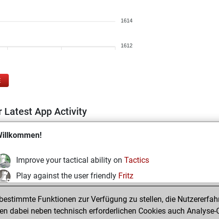
1614
1612
E
 Latest App Activity
illkommen!
Improve your tactical ability on
Tactics
Play against the user friendly
Fritz
Test and improve your openings knowledge on
MyMoves
estimmte Funktionen zur Verfügung zu stellen, die Nutzererfah
Play and follow your friends' games on
Play
 dabei neben technisch erforderlichen Cookies auch Analyse-C