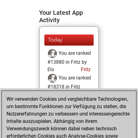
Your Latest App
Activity
Today
You are ranked
#13880 in Fritz by
Elo
Fritz
You are ranked
#18318 in Fritz
Beauty
Wir verwenden Cookies und vergleichbare Technologien,
um bestimmte Funktionen zur Verfügung zu stellen, die
Mittwoch,
Nutzererfahrungen zu verbessern und interessengerechte
Dezember 9, 2020
Inhalte auszuspielen. Abhängig von ihrem
You achieved a
Verwendungszweck können dabei neben technisch
erforderlichen Cookies auch Analyse-Cookies sowie
BeautyScore of 4