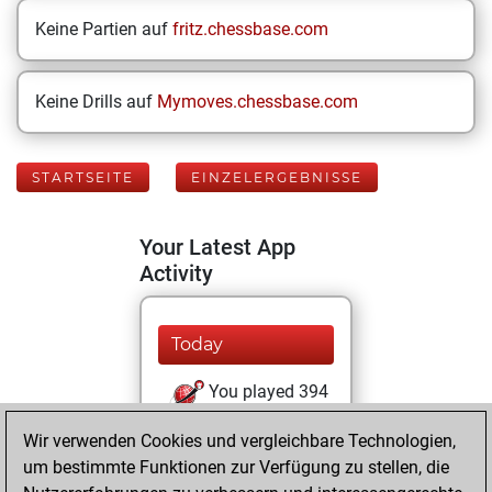
Keine Partien auf
fritz.chessbase.com
Keine Drills auf
Mymoves.chessbase.com
STARTSEITE
EINZELERGEBNISSE
Your Latest App
Activity
Today
You played 394
blitz games
Play
Wir verwenden Cookies und vergleichbare Technologien,
You scored
um bestimmte Funktionen zur Verfügung zu stellen, die
+225 =18 -151 in