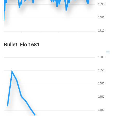
1890
1800
1710
Bullet: Elo 1681
1900
1850
1800
1750
1700