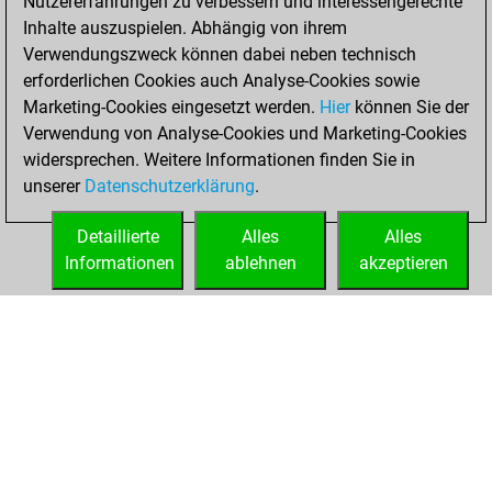
Nutzererfahrungen zu verbessern und interessengerechte
blitz
Inhalte auszuspielen. Abhängig von ihrem
Verwendungszweck können dabei neben technisch
Mittwoch, Januar
erforderlichen Cookies auch Analyse-Cookies sowie
14, 2026
Marketing-Cookies eingesetzt werden.
Hier
können Sie der
Verwendung von Analyse-Cookies und Marketing-Cookies
You played 6
widersprechen. Weitere Informationen finden Sie in
bullet games
Play
unserer
Datenschutzerklärung
.
You scored +1
=0 -5 in bullet
Detaillierte
Alles
Alles
Informationen
ablehnen
akzeptieren