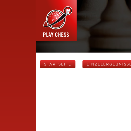
STARTSEITE
EINZELERGEBNISS