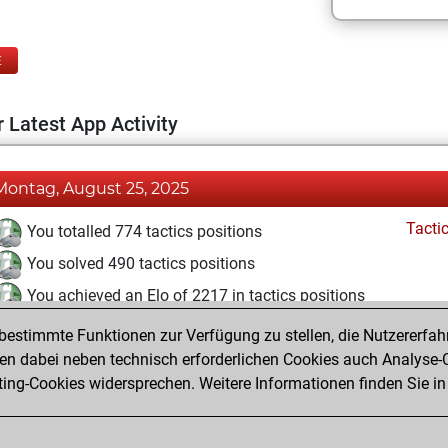
E
 Latest App Activity
Montag, August 25, 2025
Tacti
You totalled 774 tactics positions
You solved 490 tactics positions
You achieved an Elo of 2217 in tactics positions
estimmte Funktionen zur Verfügung zu stellen, die Nutzererfah
Dienstag, Juni 24, 2025
 dabei neben technisch erforderlichen Cookies auch Analyse-C
Fri
ng-Cookies widersprechen. Weitere Informationen finden Sie in
You created your Fritz account