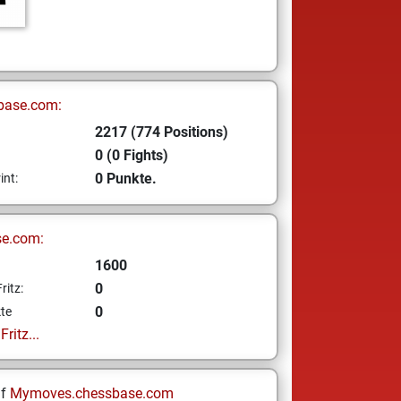
base.com:
2217 (774 Positions)
0 (0 Fights)
0 Punkte.
int:
se.com:
1600
0
ritz:
0
te
ritz...
uf
Mymoves.chessbase.com