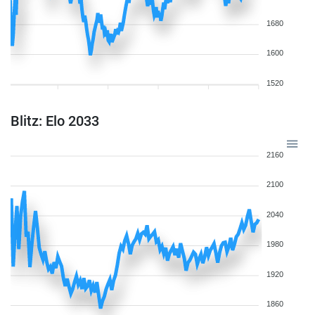
1680
1600
1520
Blitz: Elo 2033
2160
2100
2040
1980
1920
1860