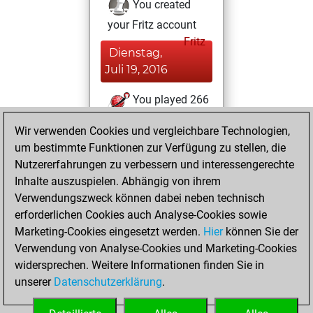
You created
your Fritz account
Fritz
Dienstag,
Juli 19, 2016
You played 266
bullet games
Play
Wir verwenden Cookies und vergleichbare Technologien,
You scored
um bestimmte Funktionen zur Verfügung zu stellen, die
+158 =4 -104 in
Nutzererfahrungen zu verbessern und interessengerechte
bullet
Inhalte auszuspielen. Abhängig von ihrem
Verwendungszweck können dabei neben technisch
Samstag, Februar
erforderlichen Cookies auch Analyse-Cookies sowie
27, 2016
Marketing-Cookies eingesetzt werden.
Hier
können Sie der
Verwendung von Analyse-Cookies und Marketing-Cookies
You played 134
widersprechen. Weitere Informationen finden Sie in
blitz games
Play
unserer
Datenschutzerklärung
.
You scored +80
=5 -49 in blitz