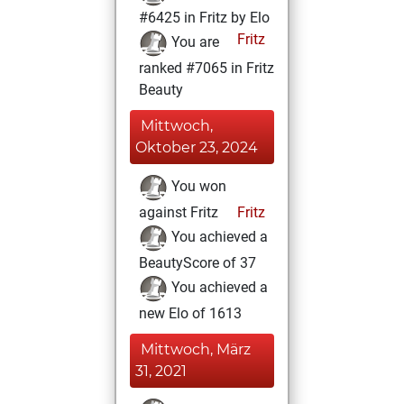
#6425 in Fritz by Elo
Fritz
You are
ranked #7065 in Fritz
Beauty
Mittwoch,
Oktober 23, 2024
You won
against Fritz
Fritz
You achieved a
BeautyScore of 37
You achieved a
new Elo of 1613
Mittwoch, März
31, 2021