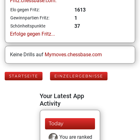
Fritz.chessbase.com:
1613
Elo gegen Fritz:
1
Gewinnpartien Fritz:
37
Schönheitspunkte
Erfolge gegen Fritz...
Keine Drills auf
Mymoves.chessbase.com
STARTSEITE
EINZELERGEBNISSE
Your Latest App
Activity
Today
You are ranked