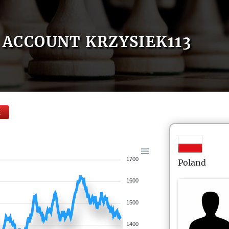
ACCOUNT KRZYSIEK113
E
1700
Poland
1600
1500
1400