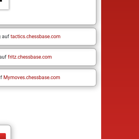
g auf
tactics.chessbase.com
 auf
fritz.chessbase.com
uf
Mymoves.chessbase.com