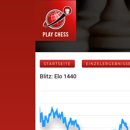
STARTSEITE
EINZELERGEBNISS
Blitz: Elo 1440