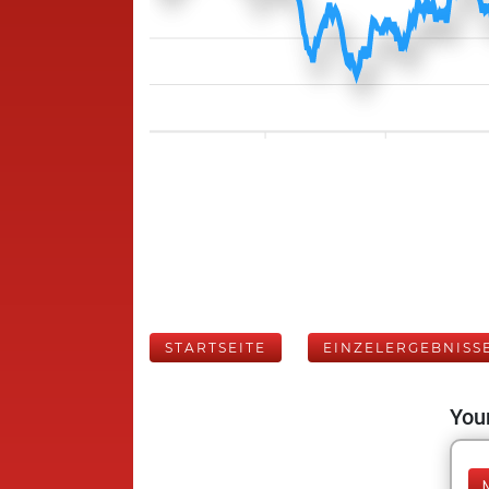
STARTSEITE
EINZELERGEBNISS
Your