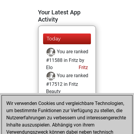
Your Latest App
Activity
Today
You are ranked
#11588 in Fritz by
Elo
Fritz
You are ranked
#17512 in Fritz
Beauty
Wir verwenden Cookies und vergleichbare Technologien,
Samstag,
um bestimmte Funktionen zur Verfügung zu stellen, die
Dezember 12,
Nutzererfahrungen zu verbessern und interessengerechte
2020
Inhalte auszuspielen. Abhängig von ihrem
You achieved a
Verwendungszweck können dabei neben technisch