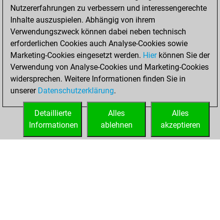
Nutzererfahrungen zu verbessern und interessengerechte
BeautyScore of 27
Inhalte auszuspielen. Abhängig von ihrem
You achieved a
Verwendungszweck können dabei neben technisch
new Elo of 1642
erforderlichen Cookies auch Analyse-Cookies sowie
Marketing-Cookies eingesetzt werden.
Hier
können Sie der
Mittwoch, Juli 14,
Verwendung von Analyse-Cookies und Marketing-Cookies
2021
widersprechen. Weitere Informationen finden Sie in
unserer
Datenschutzerklärung
.
You created
your Fritz account
Detaillierte
Alles
Alles
Fritz
Informationen
ablehnen
akzeptieren