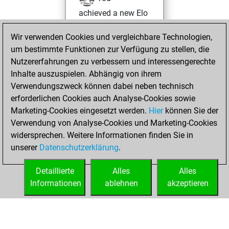
achieved a new Elo
of 1768
Wir verwenden Cookies und vergleichbare Technologien,
Freitag, Oktober
um bestimmte Funktionen zur Verfügung zu stellen, die
27, 2023
Nutzererfahrungen zu verbessern und interessengerechte
Inhalte auszuspielen. Abhängig von ihrem
You won
Verwendungszweck können dabei neben technisch
against Fritz
Fritz
erforderlichen Cookies auch Analyse-Cookies sowie
Marketing-Cookies eingesetzt werden.
Hier
können Sie der
Samstag, Februar
Verwendung von Analyse-Cookies und Marketing-Cookies
27, 2021
widersprechen. Weitere Informationen finden Sie in
unserer
Datenschutzerklärung
.
You created
your Fritz account
Detaillierte
Alles
Alles
Fritz
Informationen
ablehnen
akzeptieren