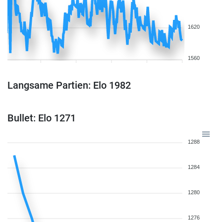
1620
1560
Langsame Partien: Elo 1982
Bullet: Elo 1271
1288
1284
1280
1276