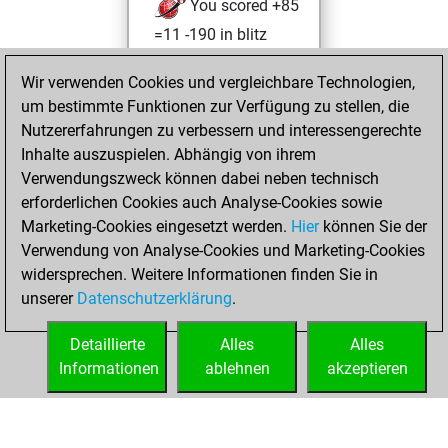
You scored +85
=11 -190 in blitz
You played 111
Wir verwenden Cookies und vergleichbare Technologien,
slow games
um bestimmte Funktionen zur Verfügung zu stellen, die
You scored +36
Nutzererfahrungen zu verbessern und interessengerechte
=8 -67 in slow games
Inhalte auszuspielen. Abhängig von ihrem
Verwendungszweck können dabei neben technisch
Dienstag, April 22,
erforderlichen Cookies auch Analyse-Cookies sowie
2025
Marketing-Cookies eingesetzt werden.
Hier
können Sie der
Verwendung von Analyse-Cookies und Marketing-Cookies
You played 3
widersprechen. Weitere Informationen finden Sie in
bullet games
Play
unserer
Datenschutzerklärung
.
You scored +0
=0 -3 in bullet
Detaillierte
Alles
Alles
Informationen
ablehnen
akzeptieren