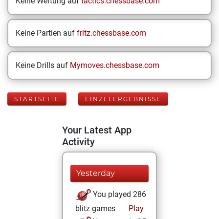
Keine Wertung auf
tactics.chessbase.com
Keine Partien auf
fritz.chessbase.com
Keine Drills auf
Mymoves.chessbase.com
STARTSEITE
EINZELERGEBNISSE
Your Latest App
Activity
Yesterday
You played 286
blitz games
Play