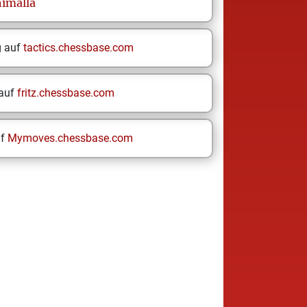
himalla
g auf
tactics.chessbase.com
 auf
fritz.chessbase.com
uf
Mymoves.chessbase.com