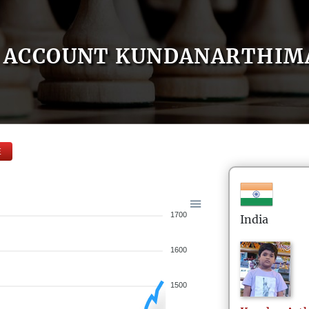
ACCOUNT KUNDANARTHIM
E
1700
India
1600
1500