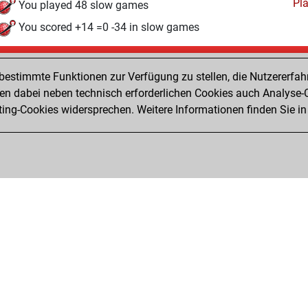
Pl
You played 48 slow games
You scored +14 =0 -34 in slow games
Freitag, Mai 1, 2026
estimmte Funktionen zur Verfügung zu stellen, die Nutzererfah
Pl
You played 8 bullet games
 dabei neben technisch erforderlichen Cookies auch Analyse-C
ng-Cookies widersprechen. Weitere Informationen finden Sie in
You scored +1 =0 -7 in bullet