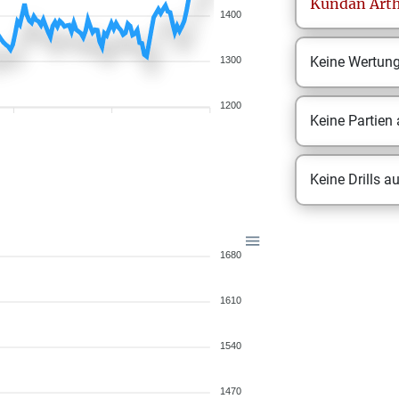
Kundan
Art
1400
Keine Wertun
1300
1200
Keine Partien
Keine Drills a
1680
1610
1540
1470