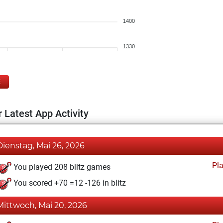
1400
1330
E
 Latest App Activity
Dienstag, Mai 26, 2026
Pl
You played 208 blitz games
You scored +70 =12 -126 in blitz
Mittwoch, Mai 20, 2026