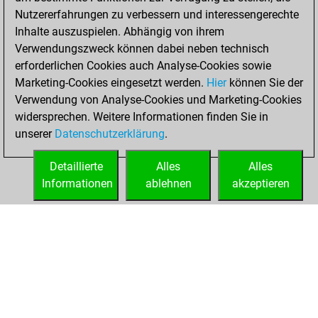
BeautyScore of 2
Nutzererfahrungen zu verbessern und interessengerechte
Fritz
You
Inhalte auszuspielen. Abhängig von ihrem
achieved a new Elo
Verwendungszweck können dabei neben technisch
of 1595
erforderlichen Cookies auch Analyse-Cookies sowie
Marketing-Cookies eingesetzt werden.
Hier
können Sie der
Montag, Februar
Verwendung von Analyse-Cookies und Marketing-Cookies
14, 2022
widersprechen. Weitere Informationen finden Sie in
unserer
Datenschutzerklärung
.
You created
your Fritz account
Detaillierte
Alles
Alles
Fritz
Informationen
ablehnen
akzeptieren