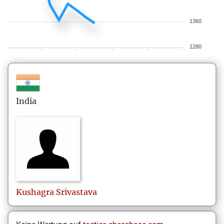
1360
1280
India
Kushagra
Srivastava