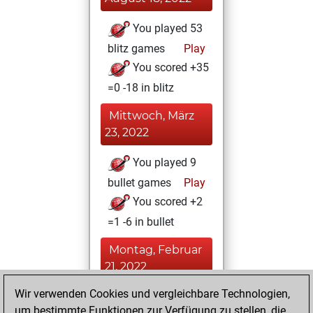
You played 53
blitz games
Play
You scored +35
=0 -18 in blitz
Mittwoch, März
23, 2022
You played 9
bullet games
Play
You scored +2
=1 -6 in bullet
Montag, Februar
21, 2022
Wir verwenden Cookies und vergleichbare Technologien,
You achieved a
um bestimmte Funktionen zur Verfügung zu stellen, die