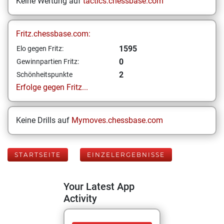
Keine Wertung auf
tactics.chessbase.com
Fritz.chessbase.com:
1595
Elo gegen Fritz:
0
Gewinnpartien Fritz:
2
Schönheitspunkte
Erfolge gegen Fritz...
Keine Drills auf
Mymoves.chessbase.com
STARTSEITE
EINZELERGEBNISSE
Your Latest App
Activity