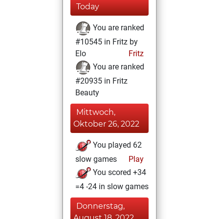
Today
You are ranked
#10545 in Fritz by
Elo
Fritz
You are ranked
#20935 in Fritz
Beauty
Mittwoch,
Oktober 26, 2022
You played 62
slow games
Play
You scored +34
=4 -24 in slow games
Donnerstag,
August 18, 2022